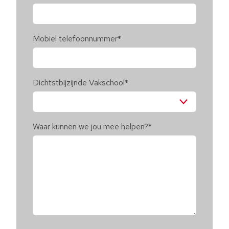
Mobiel telefoonnummer
*
Dichtstbijzijnde Vakschool
*
Waar kunnen we jou mee helpen?
*