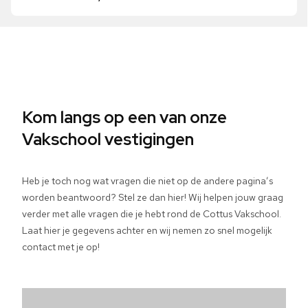
een dagje meelopen om het vak alvast te ervaren.
cursus en de prijzen zijn terug te vinden op de
Jazeker! Wij bieden ook verschillende
NEN &
pagina’s van onze
overige opleidingen
.
Ben je meer ervaren in jouw technische vak, maar
Veiligheidstrainingen
aan.
twijfel je toch nog? Dan kunnen we hier altijd over
in gesprek gaan. Zo weet jij precies waar je aan
begint.
Kom langs op een van onze
Vakschool vestigingen
Heb je toch nog wat vragen die niet op de andere pagina’s
worden beantwoord? Stel ze dan hier! Wij helpen jouw graag
verder met alle vragen die je hebt rond de Cottus Vakschool.
Laat hier je gegevens achter en wij nemen zo snel mogelijk
contact met je op!