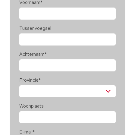
Voornaam
*
Tussenvoegsel
Achternaam
*
Provincie
*
Woonplaats
E-mail
*