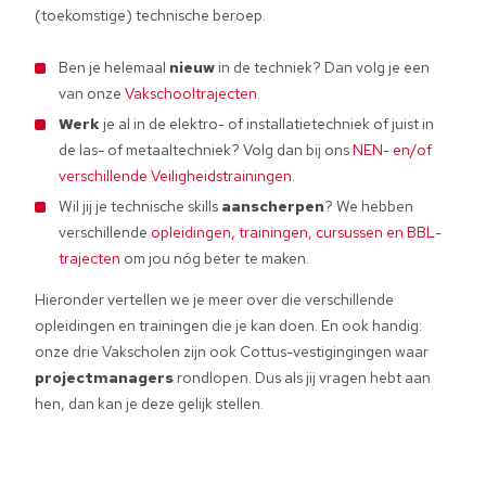
(toekomstige) technische beroep.
Ben je helemaal
nieuw
in de techniek? Dan volg je een
van onze
Vakschooltrajecten
.
Werk
je al in de elektro- of installatietechniek of juist in
de las- of metaaltechniek? Volg dan bij ons
NEN- en/of
verschillende Veiligheidstrainingen
.
Wil jij je technische skills
aanscherpen
? We hebben
verschillende
opleidingen, trainingen, cursussen en BBL-
trajecten
om jou nóg beter te maken.
Hieronder vertellen we je meer over die verschillende
opleidingen en trainingen die je kan doen. En ook handig:
onze drie Vakscholen zijn ook Cottus-vestigingingen waar
projectmanagers
rondlopen. Dus als jij vragen hebt aan
hen, dan kan je deze gelijk stellen.