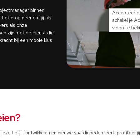
rojectmanager binnen
Accepteer 
et erop neer dat jij als
schakel je A
ers als onze
video te beki
lpen zijn met de dienst die
kracht bij een mooie klus
eien?
j jezelf blijft ontwikkelen en nieuwe vaardigheden leert, profiteer ji