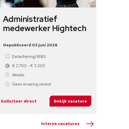
Administratief
Pro
medewerker Hightech
Hig
Gepubliceerd 03 juni 2026
Gepubli
Detachering/W&S
De
€ 2.700 - € 3.200
€ 2
Almelo
Alm
Geen ervaring vereist
1 - 
Solliciteer direct
Bekijk vacature
Sollicite
Interne vacatures