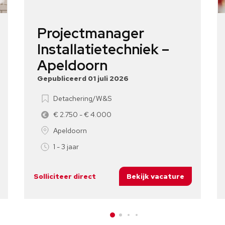
Projectmanager
Installatietechniek –
Apeldoorn
Gepubliceerd 01 juli 2026
Detachering/W&S
€ 2.750 - € 4.000
Apeldoorn
1 - 3 jaar
Solliciteer direct
Bekijk vacature