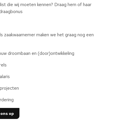
list die wij moeten kennen? Draag hem of haar
ndraagbonus
 Als zaakwaarnemer maken we het graag nog een
jouw droombaan en (door)ontwikkeling
rels
laris
 projecten
rdering
 ons op