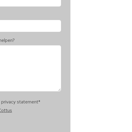
helpen?
t privacy statement
*
Cottus