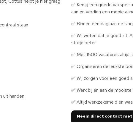
bt, Cottus helpt je hier graag
✅ Ken jij een goede vakspecia
aan en verdien een mooie aa
✅ Binnen één dag aan de slag
entraal staan
✅ Wij weten dat je goed zit.
stukje beter
✅ Met 1500 vacatures altijd 
✅ Organiseren de leukste bor
✅ Wij zorgen voor een goed sa
✅ Werk bij én aan de mooiste
n uit handen
✅ Altijd werkzekerheid en waa
Neem direct contact met