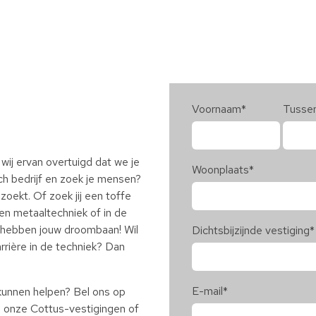
Voornaam
*
Tusse
jn wij ervan overtuigd dat we je
Woonplaats
*
ch bedrijf en zoek je mensen?
zoekt. Of zoek jij een toffe
en metaaltechniek of in de
ij hebben jouw droombaan! Wil
Dichtsbijzijnde vestiging
*
rrière in de techniek? Dan
E-mail
*
kunnen helpen? Bel ons op
onze Cottus-vestigingen of