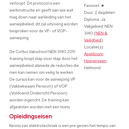
verloopt. Dit protocol is een
Favoriet: ★
werkinstructie en geeft aan wie wat
Duur: 2 dagdelen
mag doen naar aanleiding van het
Diploma: Ja
aanwijsbeleid; dit zal uitvoerig worden
Vakgebied: NEN
besproken voor de VP- of VOP-
3140 (
NEN &
aanwijzing.
Veiligheid
)
Locatie(s):
De Cottus Vakschool NEN 3140;2011-
Apeldoorn
training loopt stap voor stap door het
Heerenveen
aanwijsbeleid alsmede de reducties die
Helmond
men kan nemen om veilig te werken.
De cursus kan voor de aanwijzing VP
(Vakbekwaam Persoon) of VOP
(Voldoend Onderricht Persoon)
worden ingericht. De training kan
afgesloten worden met een toets.
Opleidingseisen
Kennis van elektrotechniek is een pre gezien het tempo van