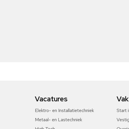
Vacatures
Vak
Elektro- en Installatietechniek
Start 
Metaal- en Lastechniek
Vesti
High Tech
Overi