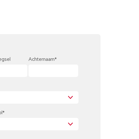
egsel
Achternaam
*
ol
*