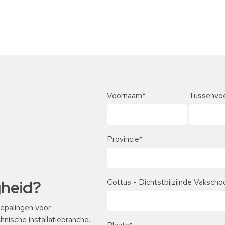
Voornaam
*
Tussenvo
Provincie
*
Cottus - Dichtstbijzijnde Vakscho
gheid?
epalingen voor
hnische installatiebranche.