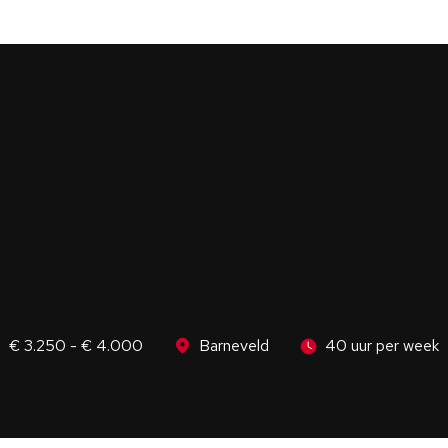
€ 3.250 - € 4.000
Barneveld
40 uur per week