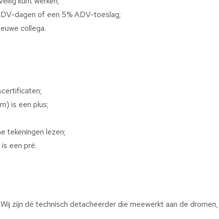
eilig kunt werken;
a ADV-dagen of een 5% ADV-toeslag;
euwe collega.
certificaten;
) is een plus;
e tekeningen lezen;
is een pré.
 Wij zijn dé technisch detacheerder die meewerkt aan de dromen