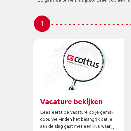
Zo gaan we te werk als jij solliciteert op een fu
1
Vacature bekijken
Lees eerst de vacature op je gemak
door. We vinden het belangrijk dat je
aan de slag gaat met een klus waar jij