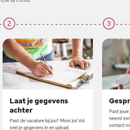
nctie bij Cottus.
2
3
Laat je gegevens
Gesp
achter
Past jouw 
neemt een
Past de vacature bij jou? Mooi zo! Vul
contact me
snel je gegevens in en upload