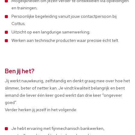
Mogelijkheden om jezelf verder te ontwikkelen via opleidingen
en trainingen;
Persoonlijke begeleiding vanuit jouw contactpersoon bij
Cottus;
Uitzicht op een langdurige samenwerking;
Werken aan technische producten waar precisie écht telt.
Ben jij het?
Jij werkt nauwkeurig, zelfstandig en denkt graag mee over hoe het
slimmer, beter of netter kan. Je vindt kwaliteit belangrijk en bent
iemand die liever één keer goed werkt dan drie keer “ongeveer
goed”.
Verder herken jij jezelf in het volgende:
Je hebt ervaring met fijnmechanisch bankwerken,