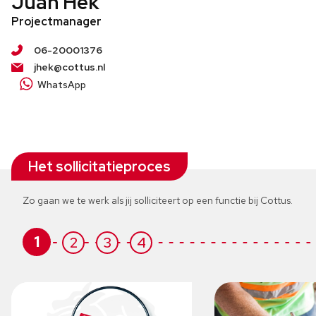
Juan Hek
Projectmanager
06-20001376
jhek@cottus.nl
WhatsApp
Het sollicitatieproces
Zo gaan we te werk als jij solliciteert op een functie bij Cottus.
1
2
3
4