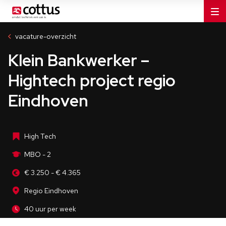
Industrie
MBO - 2
vacature-overzicht
Regio Eindhoven
Klein Bankwerker –
40 uur per week
Hightech project regio
Eindhoven
High Tech
MBO - 2
€ 3.250 - € 4.365
Regio Eindhoven
40 uur per week