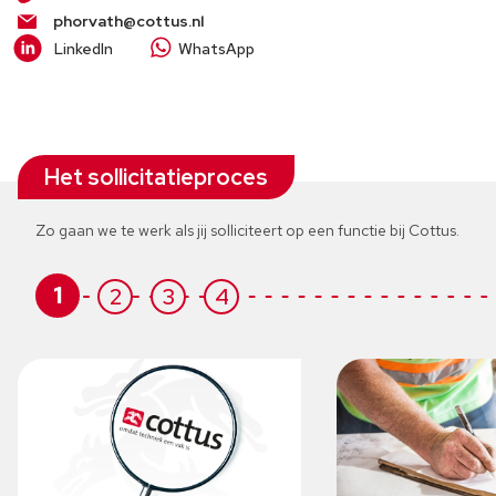
phorvath@cottus.nl
LinkedIn
WhatsApp
Het sollicitatieproces
Zo gaan we te werk als jij solliciteert op een functie bij Cottus.
1
2
3
4