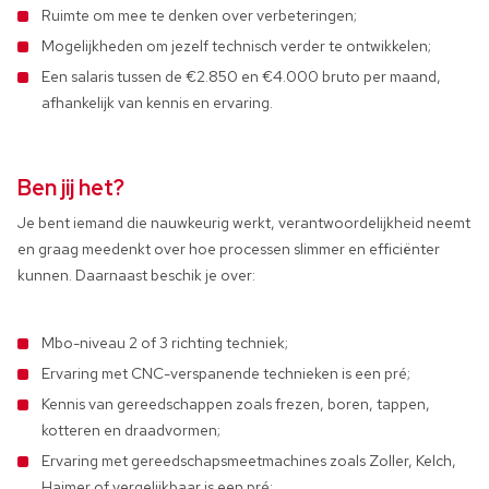
Ruimte om mee te denken over verbeteringen;
Mogelijkheden om jezelf technisch verder te ontwikkelen;
Een salaris tussen de €2.850 en €4.000 bruto per maand,
afhankelijk van kennis en ervaring.
Ben jij het?
Je bent iemand die nauwkeurig werkt, verantwoordelijkheid neemt
en graag meedenkt over hoe processen slimmer en efficiënter
kunnen. Daarnaast beschik je over:
Mbo-niveau 2 of 3 richting techniek;
Ervaring met CNC-verspanende technieken is een pré;
Kennis van gereedschappen zoals frezen, boren, tappen,
kotteren en draadvormen;
Ervaring met gereedschapsmeetmachines zoals Zoller, Kelch,
Haimer of vergelijkbaar is een pré;