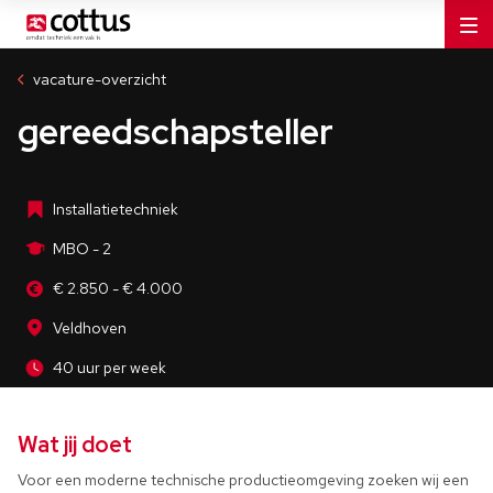
Industrie
MBO - 2
vacature-overzicht
Veldhoven
gereedschapsteller
40 uur per week
Installatietechniek
MBO - 2
€ 2.850 - € 4.000
Veldhoven
40 uur per week
Wat jij doet
Voor een moderne technische productieomgeving zoeken wij een