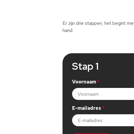
Er zijn drie stappen, het begint 
hand.
Stap 1
Voornaam
Dit veld is verplicht, gelieve di
E-mailadres
Dit veld is verplicht, gelieve di