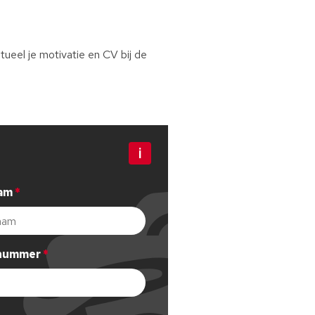
ueel je motivatie en CV bij de
Bewerk stap 1
am
Dit veld is verplicht, gelieve dit in te vullen
nummer
Bewerk stap 3
dig telefoonnummer in