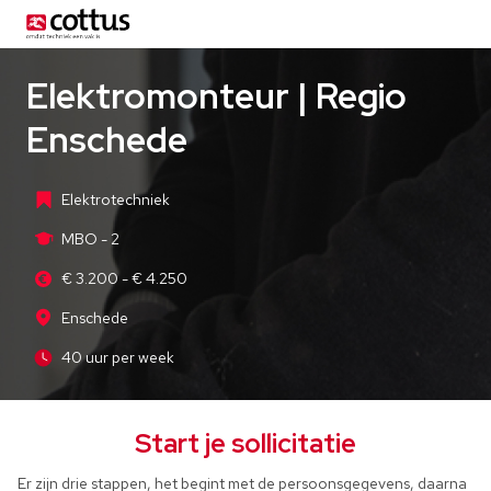
Elektromonteur | Regio
Enschede
Elektrotechniek
MBO - 2
€ 3.200 - € 4.250
Enschede
40 uur per week
Start je sollicitatie
Er zijn drie stappen, het begint met de persoonsgegevens, daarna