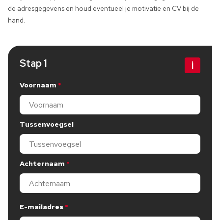
de adresgegevens en houd eventueel je motivatie en CV bij de
hand.
Stap 1
Bewerk stap 1
Voornaam
Dit veld is verplicht, gelieve dit in te vullen
Tussenvoegsel
Achternaam
Dit veld is verplicht, gelieve dit in te vullen
E-mailadres