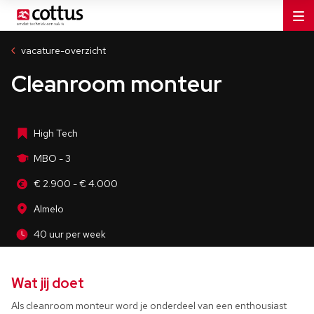
Industrie
MBO - 3
vacature-overzicht
Almelo
Cleanroom monteur
40 uur per week
High Tech
MBO - 3
€ 2.900 - € 4.000
Almelo
40 uur per week
Wat jij doet
Als cleanroom monteur word je onderdeel van een enthousiast