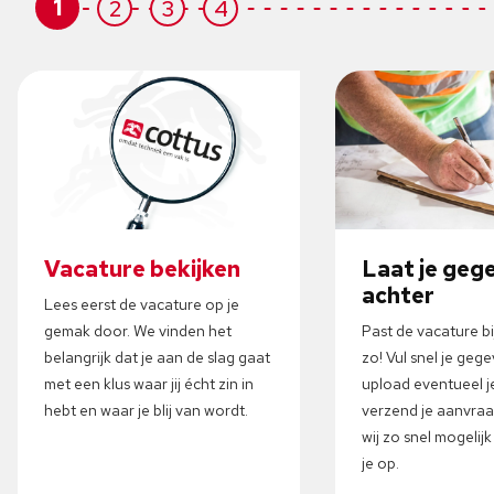
1
2
3
4
Vacature bekijken
Laat je geg
achter
Lees eerst de vacature op je
gemak door. We vinden het
Past de vacature b
belangrijk dat je aan de slag gaat
zo! Vul snel je gege
met een klus waar jij écht zin in
upload eventueel j
hebt en waar je blij van wordt.
verzend je aanvra
wij zo snel mogelij
je op.