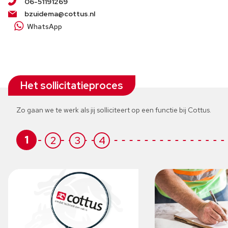
06-51191269
bzuidema@cottus.nl
WhatsApp
Het sollicitatieproces
Zo gaan we te werk als jij solliciteert op een functie bij Cottus.
1
2
3
4