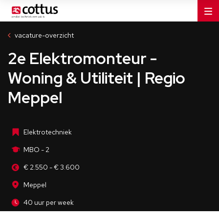
Installatiebedrijven
MBO - 2
vacature-overzicht
Meppel
2e Elektromonteur -
40 uur per week
Woning & Utiliteit | Regio
Meppel
Elektrotechniek
MBO - 2
€ 2.550 - € 3.600
Meppel
40 uur per week