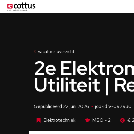
Menu
vacature-overzicht
2e Elektro
Utiliteit |
Gepubliceerd 22 juni 2026
job-id V-097930
Elektrotechniek
MBO - 2
€ 