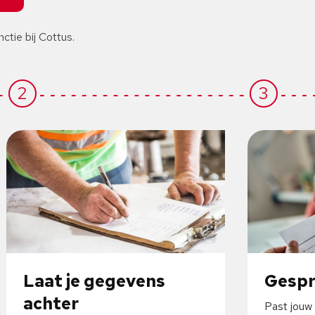
nctie bij Cottus.
2
3
Laat je gegevens
Gesp
achter
Past jouw 