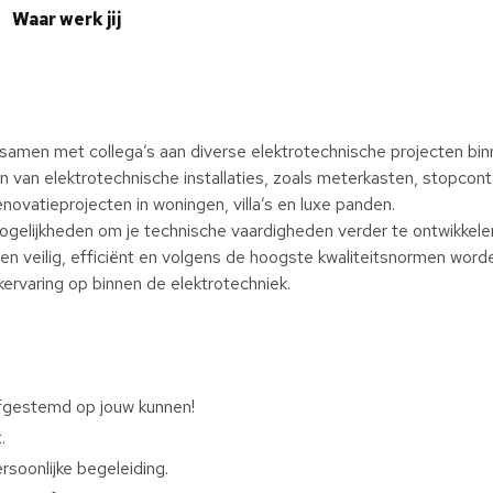
Waar werk jij
 samen met collega’s aan diverse elektrotechnische projecten bin
en van elektrotechnische installaties, zoals meterkasten, stopco
novatieprojecten in woningen, villa’s en luxe panden.
ogelijkheden om je technische vaardigheden verder te ontwikkele
 veilig, efficiënt en volgens de hoogste kwaliteitsnormen worden
jkervaring op binnen de elektrotechniek.
afgestemd op jouw kunnen!
.
soonlijke begeleiding.