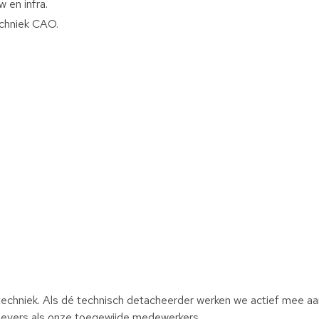
 en infra.
echniek CAO.
techniek. Als dé technisch detacheerder werken we actief mee aa
evers als onze toegewijde medewerkers.