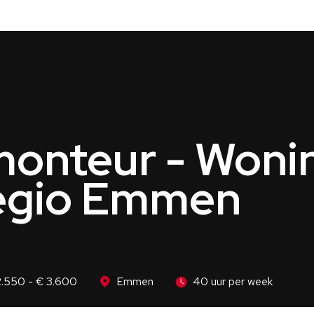
monteur - Woni
 Regio Emmen
2.550 - € 3.600
Emmen
40 uur per week