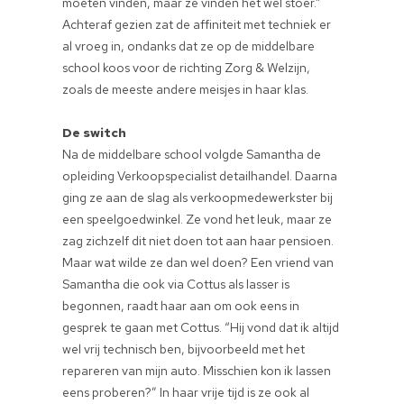
moeten vinden, maar ze vinden het wel stoer.”
Achteraf gezien zat de affiniteit met techniek er
al vroeg in, ondanks dat ze op de middelbare
school koos voor de richting Zorg & Welzijn,
zoals de meeste andere meisjes in haar klas.
De switch
Na de middelbare school volgde Samantha de
opleiding Verkoopspecialist detailhandel. Daarna
ging ze aan de slag als verkoopmedewerkster bij
een speelgoedwinkel. Ze vond het leuk, maar ze
zag zichzelf dit niet doen tot aan haar pensioen.
Maar wat wilde ze dan wel doen? Een vriend van
Samantha die ook via Cottus als lasser is
begonnen, raadt haar aan om ook eens in
gesprek te gaan met Cottus. “Hij vond dat ik altijd
wel vrij technisch ben, bijvoorbeeld met het
repareren van mijn auto. Misschien kon ik lassen
eens proberen?” In haar vrije tijd is ze ook al