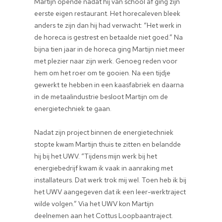
Martijn opende nadat hij van school af ging zijn
eerste eigen restaurant. Het horecaleven bleek
anders te zijn dan hij had verwacht: “Het werk in
de horeca is gestrest en betaalde niet goed.” Na
bijna tien jaar in de horeca ging Martijn niet meer
met plezier naar zijn werk. Genoeg reden voor
hem om het roer om te gooien. Na een tijdje
gewerkt te hebben in een kaasfabriek en daarna
in de metaalindustrie besloot Martijn om de
energietechniek te gaan.
Nadat zijn project binnen de energietechniek
stopte kwam Martijn thuis te zitten en belandde
hij bij het UWV. “Tijdens mijn werk bij het
energiebedrijf kwam ik vaak in aanraking met
installateurs. Dat werk trok mij wel. Toen heb ik bij
het UWV aangegeven dat ik een leer-werktraject
wilde volgen.” Via het UWV kon Martijn
deelnemen aan het Cottus Loopbaantraject.