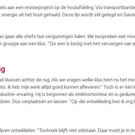
ls aan een revisieproject op de houtafdeling. Via transportbande
energie uit het hout gehaald. Deze lijn wordt stil gelegd en Sander
Dan gaan alle chefs hun vergunningen halen. We bespreken wat mo
er groepje aan een klus. “De een is bezig met het vervangen van
ng
at klussen achter de rug. Als we vragen welke klus hem nu het mees
rots. Ik heb mijn werk altijd goed kunnen afleveren.” Toch is er één 
industrie-ervaring. Hij is begonnen als elektromonteur en is gedu
en. Dus verplaatsen en lassen. “Op die ontwikkeling ben ik erg t
ijven ontwikkelen. “Techniek blijft niet stilstaan. Daar moet je in 