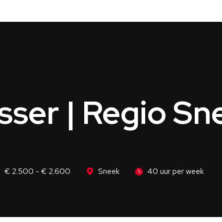
sser | Regio Sn
€ 2.500 - € 2.600
Sneek
40 uur per week