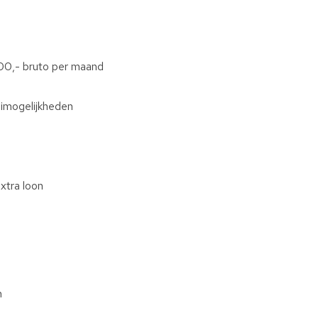
600,- bruto per maand
eimogelijkheden
xtra loon
n