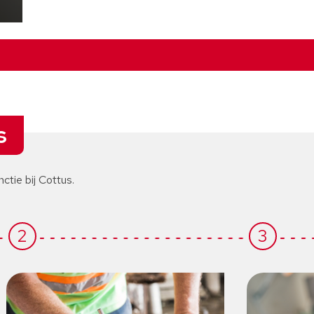
s
nctie bij Cottus.
2
3