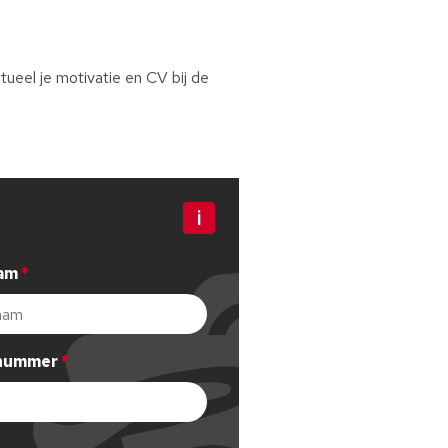
ueel je motivatie en CV bij de
Bewerk stap 1
am
Dit veld is verplicht, gelieve dit in te vullen
nummer
Bewerk stap 3
dig telefoonnummer in