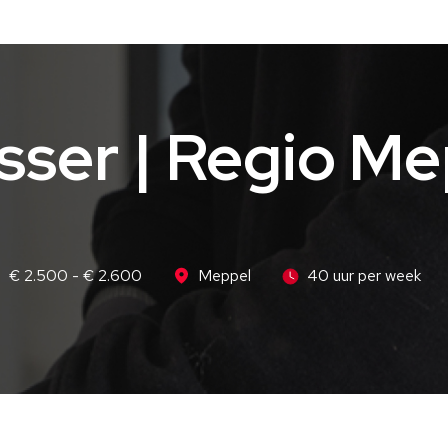
sser | Regio M
€ 2.500 - € 2.600
Meppel
40 uur per week