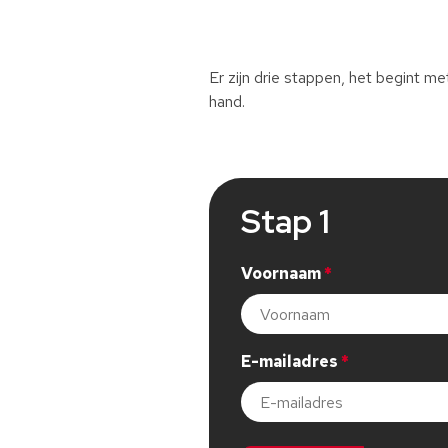
Er zijn drie stappen, het begint 
hand.
Stap 1
Voornaam
Dit veld is verplicht, gelieve di
E-mailadres
Dit veld is verplicht, gelieve di