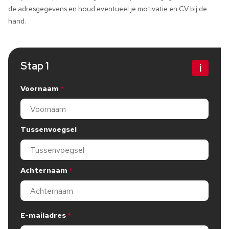
de adresgegevens en houd eventueel je motivatie en CV bij de
hand.
Stap 1
Bewerk stap 1
Voornaam
Dit veld is verplicht, gelieve dit in te vullen
Tussenvoegsel
Achternaam
Dit veld is verplicht, gelieve dit in te vullen
E-mailadres