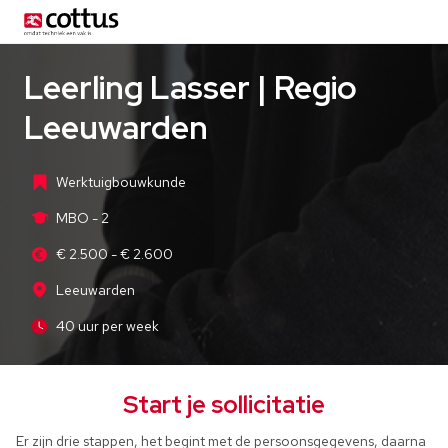
Leerling Lasser | Regio
Leeuwarden
Werktuigbouwkunde
MBO - 2
€ 2.500 - € 2.600
Leeuwarden
40 uur per week
Start je sollicitatie
Er zijn drie stappen, het begint met de persoonsgegevens, daarna