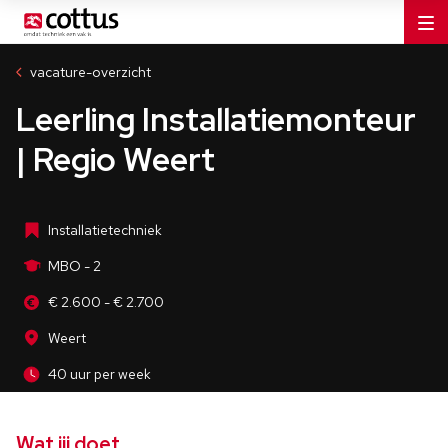
Installatiebedrijven
MBO - 2
vacature-overzicht
Weert
Leerling Installatiemonteur
40 uur per week
| Regio Weert
Installatietechniek
MBO - 2
€ 2.600 - € 2.700
Weert
40 uur per week
Wat jij doet