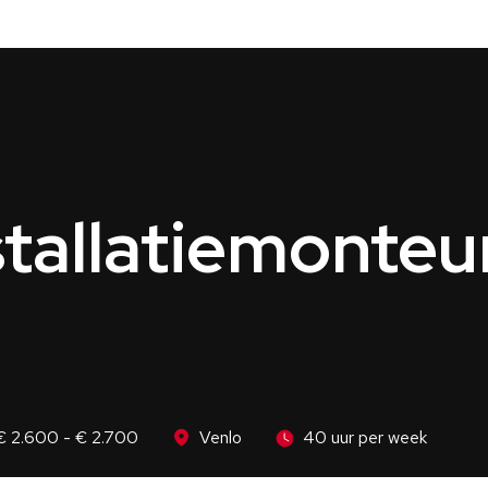
stallatiemonteu
€ 2.600 - € 2.700
Venlo
40 uur per week