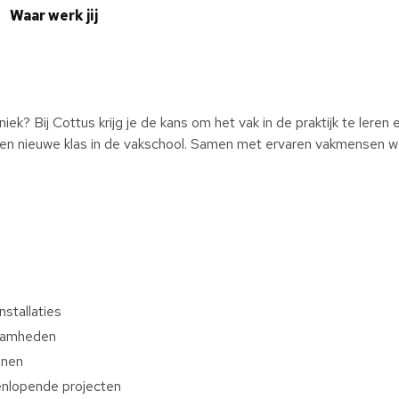
Waar werk jij
chniek? Bij Cottus krijg je de kans om het vak in de praktijk te lere
 een nieuwe klas in de vakschool. Samen met ervaren vakmensen we
nstallaties
zaamheden
jnen
nlopende projecten