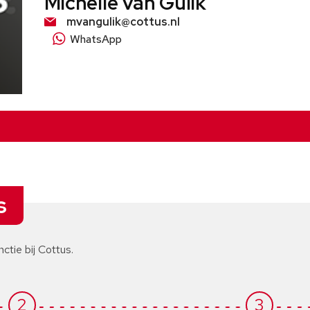
Michelle van Gulik
mvangulik@cottus.nl
WhatsApp
s
nctie bij Cottus.
2
3