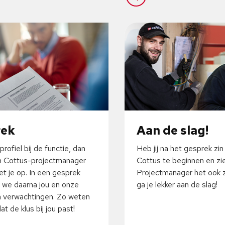
rek
Aan de slag!
profiel bij de functie, dan
Heb jij na het gesprek zin
 Cottus-projectmanager
Cottus te beginnen en zi
t je op. In een gesprek
Projectmanager het ook z
 we daarna jou en onze
ga je lekker aan de slag!
 verwachtingen. Zo weten
t de klus bij jou past!