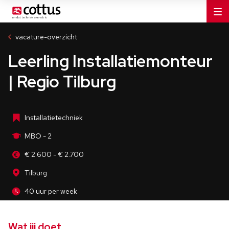
Installatiebedrijven
MBO - 2
vacature-overzicht
Tilburg
Leerling Installatiemonteur
40 uur per week
| Regio Tilburg
Installatietechniek
MBO - 2
€ 2.600 - € 2.700
Tilburg
40 uur per week
Wat jij doet