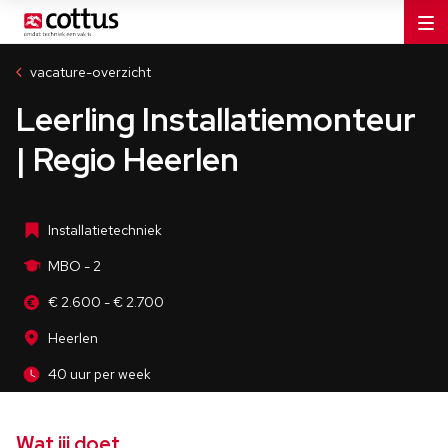
Installatiebedrijven
MBO - 2
vacature-overzicht
Heerlen
Leerling Installatiemonteur
40 uur per week
| Regio Heerlen
Installatietechniek
MBO - 2
€ 2.600 - € 2.700
Heerlen
40 uur per week
Wat jij doet