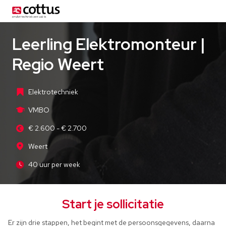
Leerling Elektromonteur |
Regio Weert
Elektrotechniek
VMBO
€ 2.600 - € 2.700
Weert
40 uur per week
Start je sollicitatie
Er zijn drie stappen, het begint met de persoonsgegevens, daarna