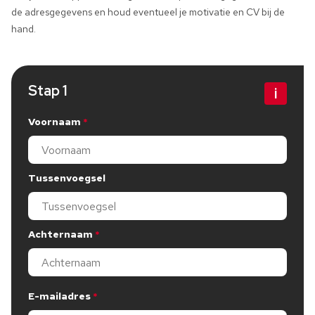
de adresgegevens en houd eventueel je motivatie en CV bij de
hand.
Stap 1
Bewerk stap 1
Voornaam
Dit veld is verplicht, gelieve dit in te vullen
Tussenvoegsel
Achternaam
Dit veld is verplicht, gelieve dit in te vullen
E-mailadres