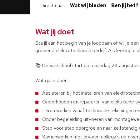
Direct naar
Wat wij bieden
Ben jij het?
Wat jij doet
Sta jij aan het begin van je loopbaan of wil je ee
groeiend elektrotechnisch bedrijf. Als leerling e
📚 De vakschool start op maandag 24 augustus.
Wat ga je doen:
Assisteren bij het installeren van elektrotechn
Onderhouden en repareren van elektrische 
Leren werken vanaf technische tekeningen e
Onder begeleiding uitvoeren van montagew
Stap voor stap doorgroeien naar zelfstandig
Samenwerken met ervaren collega’s op diver