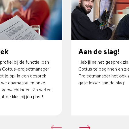
rek
Aan de slag!
profiel bij de functie, dan
Heb jij na het gesprek zin
 Cottus-projectmanager
Cottus te beginnen en zi
t je op. In een gesprek
Projectmanager het ook z
 we daarna jou en onze
ga je lekker aan de slag!
 verwachtingen. Zo weten
t de klus bij jou past!