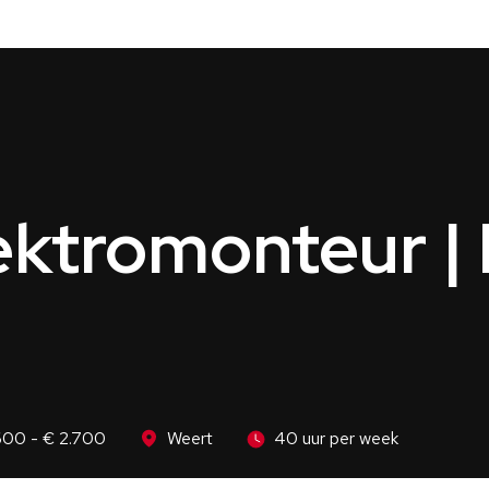
ektromonteur |
600 - € 2.700
Weert
40 uur per week