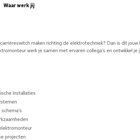
Waar werk jij
n carrièreswitch maken richting de elektrotechniek? Dan is dit jouw
lektromonteur werk je samen met ervaren collega’s en ontwikkel je
ische installaties
systemen
n schema’s
erkzaamheden
 elektromonteur
se projecten