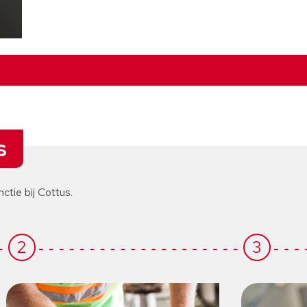
s
nctie bij Cottus.
2
3