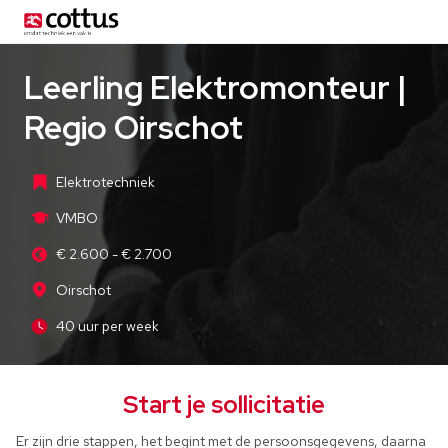
Leerling Elektromonteur |
Regio Oirschot
Elektrotechniek
VMBO
€ 2.600 - € 2.700
Oirschot
40 uur per week
Start je sollicitatie
Er zijn drie stappen, het begint met de persoonsgegevens, daarna