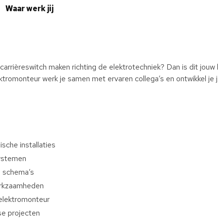
Waar werk jij
n carrièreswitch maken richting de elektrotechniek? Dan is dit jouw
lektromonteur werk je samen met ervaren collega’s en ontwikkel je
ische installaties
systemen
n schema’s
erkzaamheden
 elektromonteur
se projecten