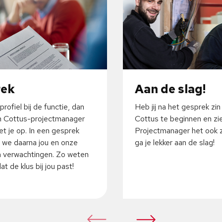
rek
Aan de slag!
profiel bij de functie, dan
Heb jij na het gesprek zin
 Cottus-projectmanager
Cottus te beginnen en zi
t je op. In een gesprek
Projectmanager het ook z
 we daarna jou en onze
ga je lekker aan de slag!
 verwachtingen. Zo weten
t de klus bij jou past!