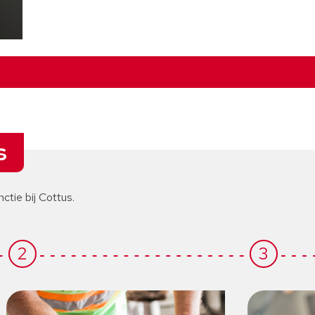
s
nctie bij Cottus.
2
3