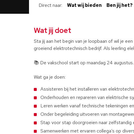
Direct naar
Wat wij bieden
Ben jij het?
Wat jij doet
Sta jij aan het begin van je loopbaan of wil je ee
groeiend elektrotechnisch bedrijf. Als leerling e
📚 De vakschool start op maandag 24 augustus.
Wat ga je doen:
Assisteren bij het installeren van elektrotechn
Onderhouden en repareren van elektrische 
Leren werken vanaf technische tekeningen e
Onder begeleiding uitvoeren van montagew
Stap voor stap doorgroeien naar zelfstandig
Samenwerken met ervaren collega’s op diver