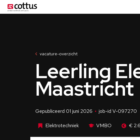
Menu
vacature-overzicht
Leerling El
Maastricht
Gepubliceerd 01 juni 2026
job-id V-097270
Elektrotechniek
VMBO
€ 2.